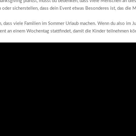
anksgiving plantst, musst du bedenken, dass viele Menschen an dies
 oder sicherstellen, dass dein Event etwas Besonderes ist, das die M
 dass viele Familien im Sommer Urlaub machen. Wenn du also im Juni 
vent an einem Wochentag stattfindet, damit die Kinder teilnehmen kö