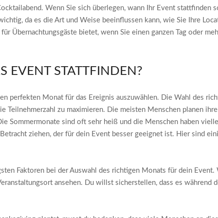
Cocktailabend. Wenn Sie sich überlegen, wann Ihr Event stattfinden s
 wichtig, da es die Art und Weise beeinflussen kann, wie Sie Ihre Lo
ch für Übernachtungsgäste bietet, wenn Sie einen ganzen Tag oder me
S EVENT STATTFINDEN?
g, den perfekten Monat für das Ereignis auszuwählen. Die Wahl des r
 die Teilnehmerzahl zu maximieren. Die meisten Menschen planen ihr
. Die Sommermonate sind oft sehr heiß und die Menschen haben viellei
Betracht ziehen, der für dein Event besser geeignet ist. Hier sind ei
igsten Faktoren bei der Auswahl des richtigen Monats für dein Event
eranstaltungsort ansehen. Du willst sicherstellen, dass es während des