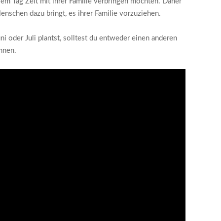
em Tag Zeit mit ihrer Familie verbringen möchten. Daher
enschen dazu bringt, es ihrer Familie vorzuziehen.
oder Juli plantst, solltest du entweder einen anderen
nnen.