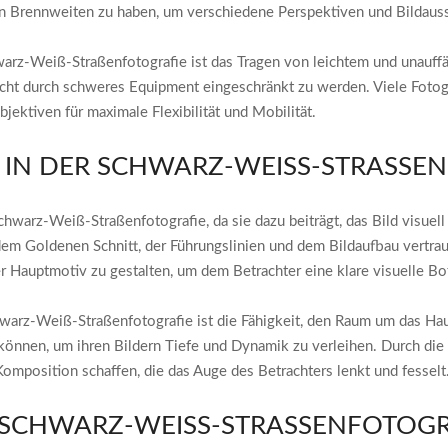
en Brennweiten zu haben, um verschiedene Perspektiven und Bildauss
hwarz-Weiß-Straßenfotografie ist das Tragen von leichtem und unauff
d nicht durch schweres Equipment eingeschränkt zu werden. Viele Fo
ektiven für maximale Flexibilität und Mobilität.
 IN DER SCHWARZ-WEISS-STRASSEN
chwarz-Weiß-Straßenfotografie, da sie dazu beiträgt, das Bild visuel
m Goldenen Schnitt, der Führungslinien und dem Bildaufbau vertraut
er Hauptmotiv zu gestalten, um dem Betrachter eine klare visuelle Bot
hwarz-Weiß-Straßenfotografie ist die Fähigkeit, den Raum um das Hau
 können, um ihren Bildern Tiefe und Dynamik zu verleihen. Durch di
position schaffen, die das Auge des Betrachters lenkt und fesselt
SCHWARZ-WEISS-STRASSENFOTOGRA