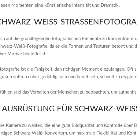
diesen Momenten eine künstlerische Intensität und Dramatik.
CHWARZ-WEISS-STRASSENFOTOGRAFI
ich auf die grundlegenden fotografischen Elemente zu konzentrieren,
 Schwarz-Weiß-Fotografie, da es die Formen und Texturen betont und d
ihre Motive beeinflusst.
otografie ist die Fähigkeit, den richtigen Moment einzufangen. Oft 
rafen sollten daher geduldig sein und bereit sein, schnell zu reagie
ufühlen und das Verhalten der Menschen zu beobachten, um authentisc
N AUSRÜSTUNG FÜR SCHWARZ-WEISS
ine Kamera zu wählen, die eine gute Bildqualität und Kontrolle über 
gen Schwarz-Weiß-Konvertern, um maximale Flexibilität und Kontroll